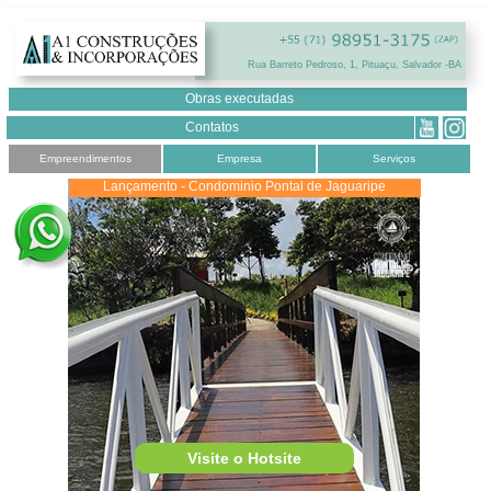
Rua Barreto Pedroso, 1, Pituaçu, Salvador -BA
Obras executadas
Contatos
Empreendimentos
Empresa
Serviços
Lançamento - Condominio Pontal de Jaguaripe
Visite o Hotsite